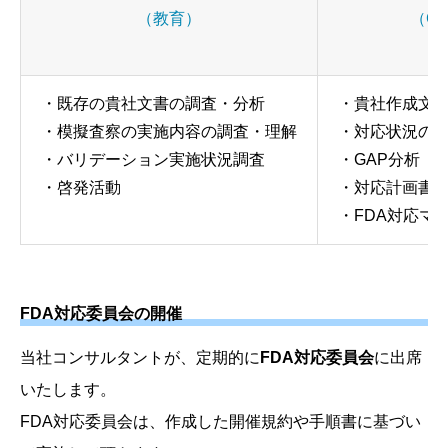
（教育）
（G
・既存の貴社文書の調査・分析
・貴社作成文
・模擬査察の実施内容の調査・理解
・対応状況の
・バリデーション実施状況調査
・GAP分析
・啓発活動
・対応計画書
・FDA対応マ
FDA対応委員会の開催
当社コンサルタントが、定期的に
FDA対応委員会
に出席
いたします。
FDA対応委員会は、作成した開催規約や手順書に基づい