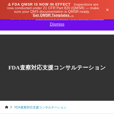
⚠️
FDA QMSR IS NOW IN EFFECT
Inspections are
We noticed you're visiting from Japan. We've updated
now conducted under 21 CFR Part 820 (QMSR) — make
×
sure your QMS documentation is QMSR-ready.
our prices to Japanese yen for your shopping
Get QMSR Templates →
convenience.
Use United States (US) dollar instead.
Dismiss

FDA査察対応支援コンサルテーション
FDA査察対応支援コンサルテーション