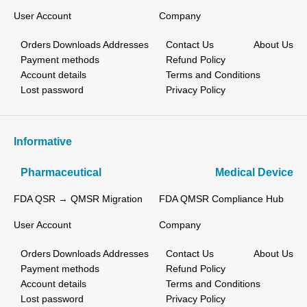
User Account
Company
Orders
Downloads
Addresses
Contact Us
About Us
Payment methods
Refund Policy
Account details
Terms and Conditions
Lost password
Privacy Policy
Informative
Pharmaceutical
Medical Device
FDA QSR → QMSR Migration
FDA QMSR Compliance Hub
User Account
Company
Orders
Downloads
Addresses
Contact Us
About Us
Payment methods
Refund Policy
Account details
Terms and Conditions
Lost password
Privacy Policy