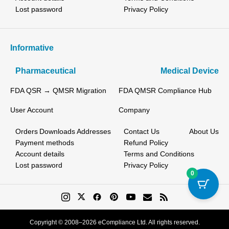
Lost password
Privacy Policy
Informative
Pharmaceutical
Medical Device
FDA QSR → QMSR Migration
FDA QMSR Compliance Hub
User Account
Company
Orders
Downloads
Addresses
Contact Us
About Us
Payment methods
Refund Policy
Account details
Terms and Conditions
Lost password
Privacy Policy
0
Copyright © 2008–2026 eCompliance Ltd. All rights reserved.