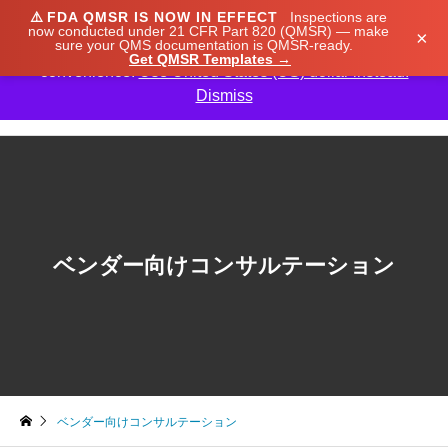
⚠️
FDA QMSR IS NOW IN EFFECT
Inspections are
We noticed you're visiting from Japan. We've updated
now conducted under 21 CFR Part 820 (QMSR) — make
×
sure your QMS documentation is QMSR-ready.
our prices to Japanese yen for your shopping
Get QMSR Templates →
convenience.
Use United States (US) dollar instead.
Dismiss

ベンダー向けコンサルテーション
ベンダー向けコンサルテーション