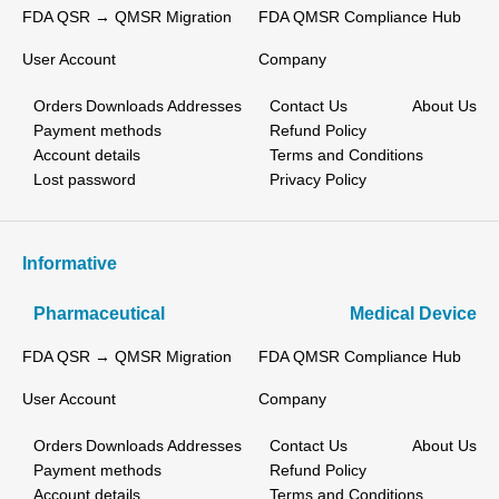
FDA QSR → QMSR Migration
FDA QMSR Compliance Hub
User Account
Company
Orders
Downloads
Addresses
Contact Us
About Us
Payment methods
Refund Policy
Account details
Terms and Conditions
Lost password
Privacy Policy
Informative
Pharmaceutical
Medical Device
FDA QSR → QMSR Migration
FDA QMSR Compliance Hub
User Account
Company
Orders
Downloads
Addresses
Contact Us
About Us
Payment methods
Refund Policy
Account details
Terms and Conditions