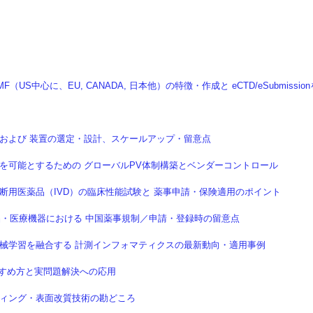
F（US中心に、EU, CANADA, 日本他）の特徴・作成と eCTD/eSubmissio
適化および 装置の選定・設計、スケールアップ・留意点
対応を可能とするための グローバルPV体制構築とベンダーコントロール
 体外診断用医薬品（IVD）の臨床性能試験と 薬事申請・保険適用のポイント
 医薬品・医療機器における 中国薬事規制／申請・登録時の留意点
術と機械学習を融合する 計測インフォマティクスの最新動向・適用事例
 すすめ方と実問題解決への応用
ーティング・表面改質技術の勘どころ