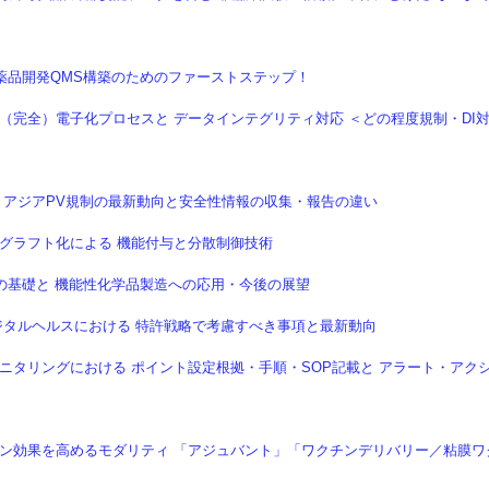
 医薬品開発QMS構築のためのファーストステップ！
ータの（完全）電子化プロセスと データインテグリティ対応 ＜どの程度規制・DI
での アジアPV規制の最新動向と安全性情報の収集・報告の違い
表面グラフト化による 機能付与と分散制御技術
合成の基礎と 機能性化学品製造への応用・今後の展望
 AI/デジタルヘルスにおける 特許戦略で考慮すべき事項と最新動向
 環境モニタリングにおける ポイント設定根拠・手順・SOP記載と アラート・アク
】 ワクチン効果を高めるモダリティ 「アジュバント」「ワクチンデリバリー／粘膜