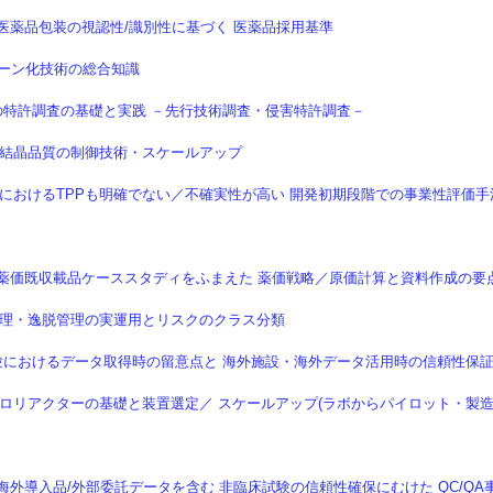
信】 医薬品包装の視認性/識別性に基づく 医薬品採用基準
クリーン化技術の総合知識
ティの特許調査の基礎と実践 －先行技術調査・侵害特許調査－
礎と結晶品質の制御技術・スケールアップ
】 医薬品におけるTPPも明確でない／不確実性が高い 開発初期段階での事業性評価手
配信】 薬価既収載品ケーススタディをふまえた 薬価戦略／原価計算と資料作成の要
 変更管理・逸脱管理の実運用とリスクのクラス分類
適用試験におけるデータ取得時の留意点と 海外施設・海外データ活用時の信頼性保
】 マイクロリアクターの基礎と装置選定／ スケールアップ(ラボからパイロット・製造
信】 海外導入品/外部委託データを含む 非臨床試験の信頼性確保にむけた QC/QA