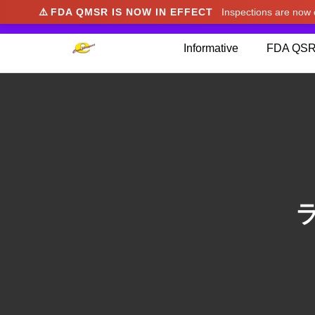
⚠️
FDA QMSR IS NOW IN EFFECT
Inspections are no
We noticed you're visiting from Japan. We've u
Informative
FDA QSR