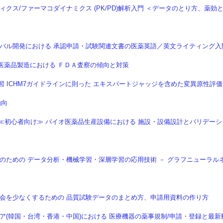
ティクス/ファーマコダイナミクス (PK/PD)解析入門 ＜データのとり方、薬効
】 グローバル開発における 承認申請・試験関連文書の医薬英語／英文ライティング入
オ医薬品製造における ＦＤＡ査察の傾向と対策
90分速習 ICHM7ガイドラインに則った エキスパートジャッジを含めた変異原性評価
動向
配信】 ≪初心者向け≫ バイオ医薬品生産設備における 施設・設備設計とバリデー
開発のための データ分析・機械学習・深層学習の応用技術 － グラフニューラル
での照会を少なくするための 品質試験データのまとめ方、申請用資料の作り方
 東アジア(韓国・台湾・香港・中国)における 医療機器の薬事規制/申請・登録と最新