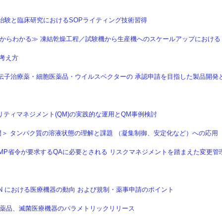
信】 治験と臨床研究におけるSOPライティング技術習得
】 ≪イチからわかる≫ 凍結乾燥工程／試験機から生産機へのスケールアップにおける
考え方
ブ配信】 遺伝子治療薬・細胞医薬品・ウイルスベクターの 承認申請を目指した製品開発
クオリティマネジメント(QM)の実践的な運用とQM事例検討
学入門＞ タンパク質の溶液状態の理解と課題 （凝集制御、安定化など）への応用
】 改正GMP省令が要求するQAに必要とされる リスクマネジメントを踏まえた変更管
ASEAN における医療機器の動向 および規制・薬事申請のポイント
 無菌医薬品、滅菌医療機器のパラメトリックリリース