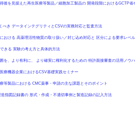
】 承認取得後を見据えた再生医療等製品／細胞加工製品の 開発段階におけるGCTP省
ておくべき データインテグリティとCSVの実務対応と監査方法
】 実験室における 高薬理活性物質の取り扱い／封じ込め対応と 区分による要求レベ
達成できる 実験の考え方と具体的方法
利範囲を、より有利に、 より確実に権利化するための 特許面接審査の活用ノウ
 製薬・医療機器企業におけるCSV基礎実践セミナー
 再生医療等製品における CMC薬事・申請の主な課題とそのポイント
 GMP製造指図記録書の 形式・作成・不適切事例と製造記録の記入方法