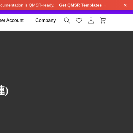
×
cumentation is QMSR-ready.
Get QMSR Templates →
e.
Use United States (US) dollar instead.
Dismiss




er Account
Company
)