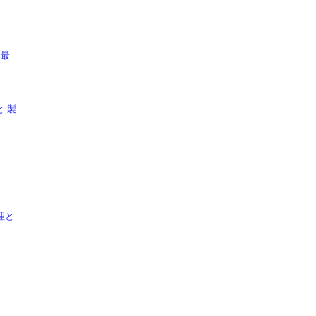
 最
と 製
理と