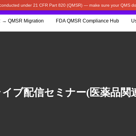
w conducted under 21 CFR Part 820 (QMSR) — make sure your QMS do
pdated our prices to Japanese yen for your shopping convenienc
 → QMSR Migration
FDA QMSR Compliance Hub
Us
ライブ配信セミナー(医薬品関連