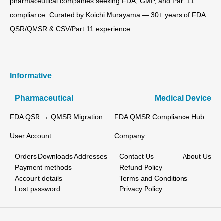
pharmaceutical companies seeking FDA, GMP, and Part 11
compliance. Curated by Koichi Murayama — 30+ years of FDA
QSR/QMSR & CSV/Part 11 experience.
Informative
Pharmaceutical
Medical Device
FDA QSR → QMSR Migration
FDA QMSR Compliance Hub
User Account
Company
Orders
Downloads
Addresses
Contact Us
About Us
Payment methods
Refund Policy
Account details
Terms and Conditions
Lost password
Privacy Policy