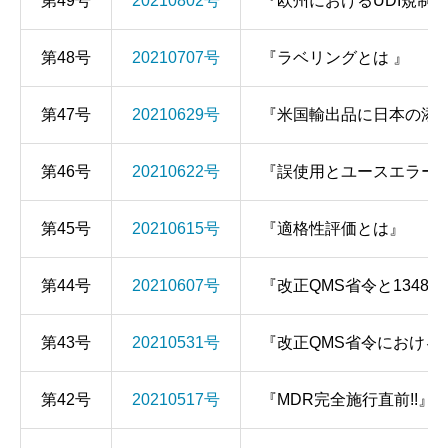
第49号
20210802号
『欧州におけるUDI規制
第48号
20210707号
『ラベリングとは 』
第47号
20210629号
『米国輸出品に日本の添
第46号
20210622号
『誤使用とユースエラー
第45号
20210615号
『適格性評価とは』
第44号
20210607号
『改正QMS省令と1348
第43号
20210531号
『改正QMS省令における
第42号
20210517号
『MDR完全施行直前!!』