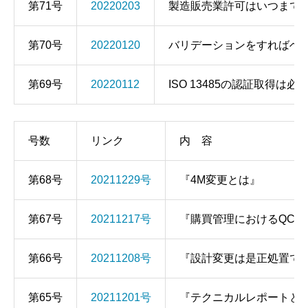
第71号
20220203
製造販売業許可はいつまで
第70号
20220120
バリデーションをすればベ
第69号
20220112
ISO 13485の認証取得は必
号数
リンク
内 容
第68号
20211229号
『4M変更とは』
第67号
20211217号
『購買管理におけるQCD
第66号
20211208号
『設計変更は是正処置で
第65号
20211201号
『テクニカルレポートと