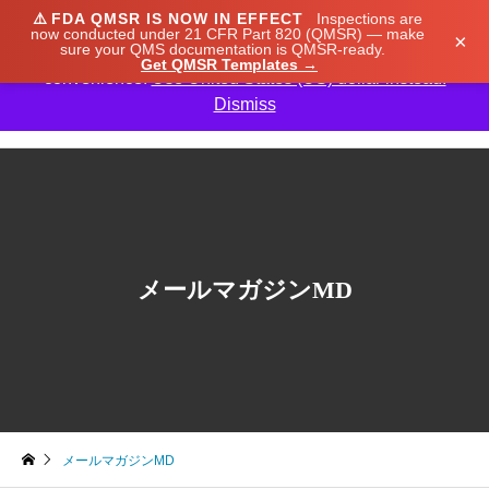
⚠️
FDA QMSR IS NOW IN EFFECT
Inspections are
We noticed you're visiting from Japan. We've updated
now conducted under 21 CFR Part 820 (QMSR) — make
×
sure your QMS documentation is QMSR-ready.
our prices to Japanese yen for your shopping
Get QMSR Templates →
convenience.
Use United States (US) dollar instead.
Dismiss

メールマガジンMD
メールマガジンMD