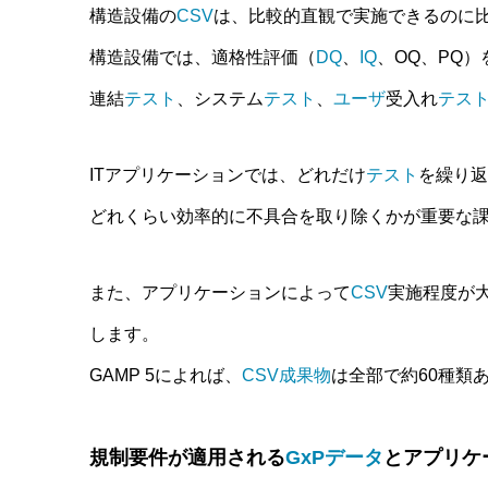
構造設備の
CSV
は、比較的直観で実施できるのに比
構造設備では、適格性評価（
DQ
、
IQ
、OQ、PQ
連結
テスト
、システム
テスト
、
ユーザ
受入れ
テス
ITアプリケーションでは、どれだけ
テスト
を繰り返
どれくらい効率的に不具合を取り除くかが重要な
また、アプリケーションによって
CSV
実施程度が
します。
GAMP 5によれば、
CSV
成果物
は全部で約60種類
規制要件が適用される
GxP
データ
とアプリケ