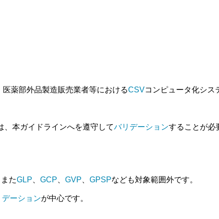
品・医薬部外品製造販売業者等における
CSV
コンピュータ化シス
は、本ガイドラインへを遵守して
バリデーション
することが必
。また
GLP
、
GCP
、
GVP
、
GPSP
なども対象範囲外です。
リデーション
が中心です。