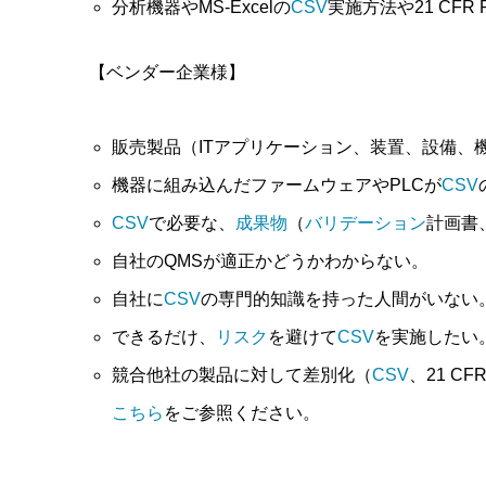
分析機器やMS-Excelの
CSV
実施方法や21 CFR
【ベンダー企業様】
販売製品（ITアプリケーション、装置、設備、
機器に組み込んだファームウェアやPLCが
CSV
CSV
で必要な、
成果物
（
バリデーション
計画書
自社のQMSが適正かどうかわからない。
自社に
CSV
の専門的知識を持った人間がいない
できるだけ、
リスク
を避けて
CSV
を実施したい
競合他社の製品に対して差別化（
CSV
、21 C
こちら
をご参照ください。