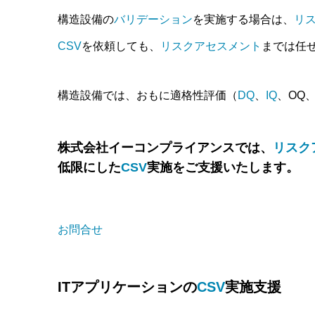
構造設備の
バリデーション
を実施する場合は、
リ
CSV
を依頼しても、
リスクアセスメント
までは任
構造設備では、おもに適格性評価（
DQ
、
IQ
、OQ
株式会社イーコンプライアンスでは、
リスク
低限にした
CSV
実施をご支援いたします。
お問合せ
ITアプリケーションの
CSV
実施支援