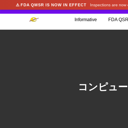
⚠️
FDA QMSR IS NOW IN EFFECT
Inspections are no
We noticed you're visiting from Japan. We've u
Informative
FDA QSR
コンピュー