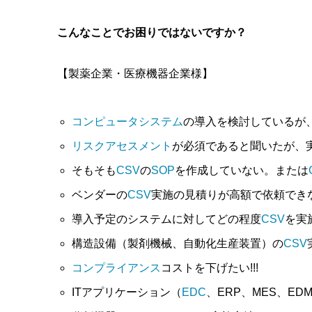
こんなことでお困りではないですか？
【製薬企業・医療機器企業様】
コンピュータシステム
の導入を検討しているが
リスクアセスメント
が必須であると聞いたが、
そもそも
CSV
の
SOP
を作成していない。または
ベンダーの
CSV
実施の見積りが高額で依頼でき
導入予定のシステムに対してどの程度
CSV
を実
構造設備（製剤機械、自動化生産装置）の
CSV
コンプライアンス
コストを下げたい!!!
ITアプリケーション（
EDC
、ERP、MES、EDM