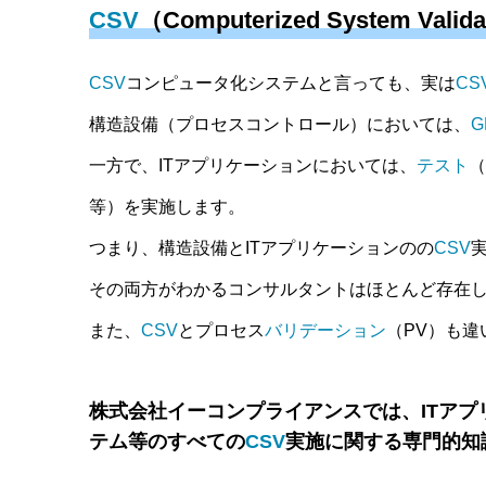
CSV
（Computerized System V
CSV
コンピュータ化システムと言っても、実は
CS
構造設備（プロセスコントロール）においては、
G
一方で、ITアプリケーションにおいては、
テスト
（
等）を実施します。
つまり、構造設備とITアプリケーションのの
CSV
その両方がわかるコンサルタントはほとんど存在
また、
CSV
とプロセス
バリデーション
（PV）も違
株式会社イーコンプライアンスでは、ITアプリ
テム等のすべての
CSV
実施に関する専門的知