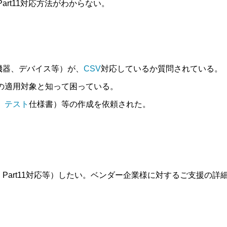
 Part11対応方法がわからない。
機器、デバイス等）が、
CSV
対応しているか質問されている。
の適用対象と知って困っている。
、
テスト
仕様書）等の作成を依頼された。
。
。
FR Part11対応等）したい。ベンダー企業様に対するご支援の詳