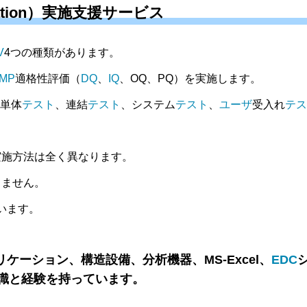
alidation）実施支援サービス
V
4つの種類があります。
MP
適格性評価（
DQ
、
IQ
、OQ、PQ）を実施します。
単体
テスト
、連結
テスト
、システム
テスト
、
ユーザ
受入れ
テス
実施方法は全く異なります。
しません。
います。
ケーション、構造設備、分析機器、MS-Excel、
EDC
識と経験を持っています。