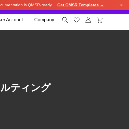
×
cumentation is QMSR-ready.
Get QMSR Templates →
e.
Use United States (US) dollar instead.
Dismiss




er Account
Company
サルティング