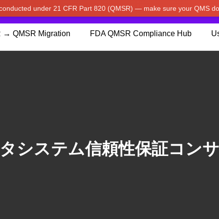
w conducted under 21 CFR Part 820 (QMSR) — make sure your QMS do
pdated our prices to Japanese yen for your shopping convenienc
 → QMSR Migration
FDA QMSR Compliance Hub
Us
タシステム信頼性保証コン