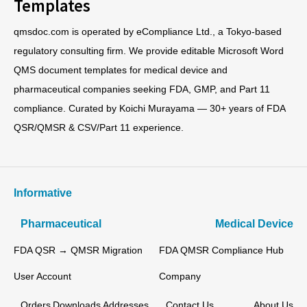
Templates
qmsdoc.com is operated by eCompliance Ltd., a Tokyo-based
regulatory consulting firm. We provide editable Microsoft Word
QMS document templates for medical device and
pharmaceutical companies seeking FDA, GMP, and Part 11
compliance. Curated by Koichi Murayama — 30+ years of FDA
QSR/QMSR & CSV/Part 11 experience.
Informative
Pharmaceutical
Medical Device
FDA QSR → QMSR Migration
FDA QMSR Compliance Hub
User Account
Company
Orders
Downloads
Addresses
Contact Us
About Us