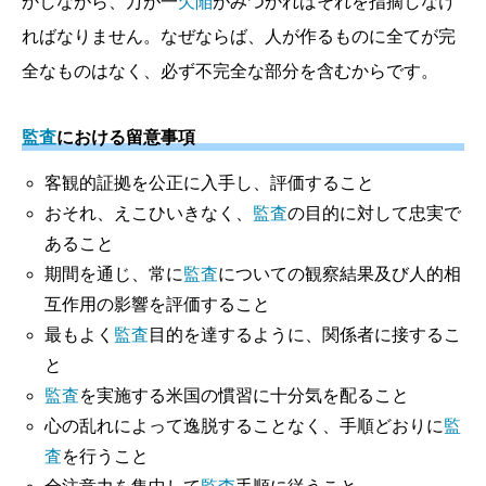
かしながら、万が一
欠陥
がみつかればそれを指摘しなけ
ればなりません。なぜならば、人が作るものに全てが完
全なものはなく、必ず不完全な部分を含むからです。
監査
における留意事項
客観的証拠を公正に入手し、評価すること
おそれ、えこひいきなく、
監査
の目的に対して忠実で
あること
期間を通じ、常に
監査
についての観察結果及び人的相
互作用の影響を評価すること
最もよく
監査
目的を達するように、関係者に接するこ
と
監査
を実施する米国の慣習に十分気を配ること
心の乱れによって逸脱することなく、手順どおりに
監
査
を行うこと