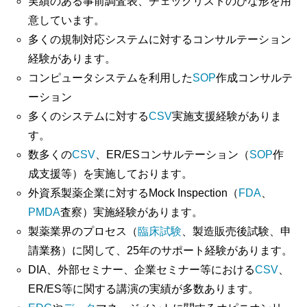
実績のある事前調査表、チェックリストのひな形を用
意しています。
多くの規制対応システムに対するコンサルテーション
経験があります。
コンピュータシステムを利用した
SOP
作成コンサルテ
ーション
多くのシステムに対する
CSV
実施支援経験がありま
す。
数多くの
CSV
、ER/ESコンサルテーション（
SOP
作
成支援等）を実施しております。
外資系製薬企業に対するMock Inspection（
FDA
、
PMDA
査察）実施経験があります。
製薬業界のプロセス（
臨床試験
、製造販売後試験、申
請業務）に関して、25年のサポート経験があります。
DIA、外部セミナー、企業セミナー等における
CSV
、
ER/ES等に関する講演の実績が多数あります。