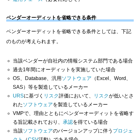
ベンダーオーディットを省略できる条件
ベンダーオーディットを省略できる条件としては、下記
のものが考えられます。
当該ベンダーが自社内の情報システム部門である場合
過去1年間にオーディットを実施していた場合
OS、Database、汎用
ソフトウェア
（Excel、Word、
SAS）等を製造しているメーカー
URS
に基づく
リスク
評価において、
リスク
が低いとさ
れた
ソフトウェア
を製造しているメーカー
VMPで、理由とともにベンダーオーディットを省略す
る旨記載されており、
承認
を得ている場合
当該
ソフトウェア
のバージョンアップに伴う
プロジェ
クト
（
CSV
活動）である場合