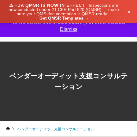
⚠️
FDA QMSR IS NOW IN EFFECT
Inspections are
We noticed you're visiting from Japan. We've updated
now conducted under 21 CFR Part 820 (QMSR) — make
×
sure your QMS documentation is QMSR-ready.
our prices to Japanese yen for your shopping
Get QMSR Templates →
convenience.
Use United States (US) dollar instead.
Dismiss

ベンダーオーディット支援コンサルテ
ーション
ベンダーオーディット支援コンサルテーション