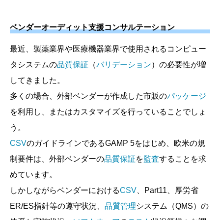
ベンダーオーディット支援コンサルテーション
最近、製薬業界や医療機器業界で使用されるコンピュー
タシステムの
品質保証
（
バリデーション
）の必要性が増
してきました。
多くの場合、外部ベンダーが作成した市販の
パッケージ
を利用し、またはカスタマイズを行っていることでしょ
う。
CSV
のガイドラインであるGAMP 5をはじめ、欧米の規
制要件は、外部ベンダーの
品質保証
を
監査
することを求
めています。
しかしながらベンダーにおける
CSV
、Part11、厚労省
ER/ES指針等の遵守状況、
品質管理
システム（QMS）の