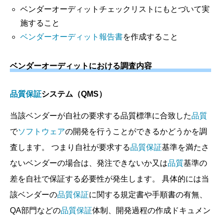
ベンダーオーディットチェックリストにもとづいて実
施すること
ベンダーオーディット報告書
を作成すること
ベンダーオーディットにおける調査内容
品質保証
システム（QMS）
当該ベンダーが自社の要求する品質標準に合致した
品質
で
ソフトウェア
の開発を行うことができるかどうかを調
査します。 つまり自社が要求する
品質保証
基準を満たさ
ないベンダーの場合は、発注できないか又は
品質
基準の
差を自社で保証する必要性が発生します。 具体的には当
該ベンダーの
品質保証
に関する規定書や手順書の有無、
QA部門などの
品質保証
体制、開発過程の作成ドキュメン