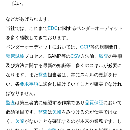
低い。
などがあげられます。
当社では、これまで
EDC
に関するベンダーオーディット
を多く経験してきております。
ベンダーオーディットにおいては、
GCP
等の規制要件、
臨床試験
プロセス、GAMP等の
CSV
方法論、
監査
の手順
及び方法に関する最新の知識等、多くのスキルが必要に
なります。また
監査
担当者は、常にスキルの更新を行
い、各
要求事項
に適合し続けていくことが確実でなけれ
ばなりません。
監査
は第三者的に確認する作業であり
品質保証
において
必須項目です。
監査
は
欠陥
をみつけるのが仕事ではな
く、
欠陥
がないことを確認するのが本来の業務です。し