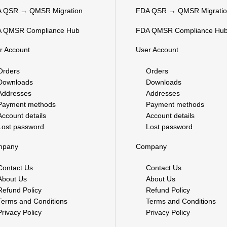
 QSR → QMSR Migration
FDA QSR → QMSR Migrati
 QMSR Compliance Hub
FDA QMSR Compliance Hu
r Account
User Account
Orders
Orders
Downloads
Downloads
Addresses
Addresses
Payment methods
Payment methods
Account details
Account details
Lost password
Lost password
mpany
Company
Contact Us
Contact Us
About Us
About Us
Refund Policy
Refund Policy
Terms and Conditions
Terms and Conditions
Privacy Policy
Privacy Policy