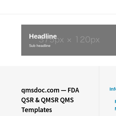
Headline
Sub headline
qmsdoc.com — FDA
In
QSR & QMSR QMS
Templates