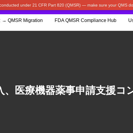
w conducted under 21 CFR Part 820 (QMSR) — make sure your QMS do
pdated our prices to Japanese yen for your shopping convenienc
 → QMSR Migration
FDA QMSR Compliance Hub
Us
入、医療機器薬事申請支援コ