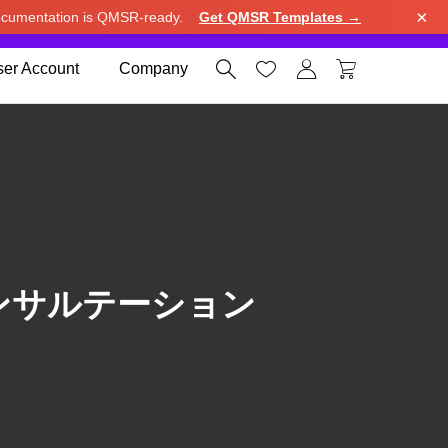
×
cumentation is QMSR-ready.
Get QMSR Templates →
e.
Use United States (US) dollar instead.
Dismiss




er Account
Company
ンサルテーション