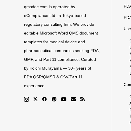
FDA
qmsdoc.com is operated by
eCompliance Ltd., a Tokyo-based
FDA
regulatory consulting firm. We provide
Use
editable Microsoft Word QMS document
templates for medical device and
pharmaceutical companies seeking FDA,
GMP, and Part 11 compliance. Curated
by Koichi Murayama — 30+ years of
FDA QSR/QMSR & CSV/Part 11
Co
experience.