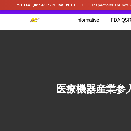
⚠️
FDA QMSR IS NOW IN EFFECT
Inspections are no
We noticed you're visiting from Japan. We've u
Informative
FDA QSR
医療機器産業参