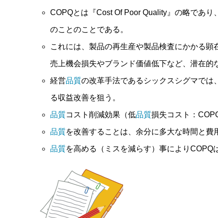
COPQとは『Cost Of Poor Quality』の略であ
のことのことである。
これには、製品の再生産や製品検査にかかる顕
売上機会損失やブランド価値低下など、潜在的
経営
品質
の改革手法であるシックスシグマでは
る収益改善を狙う。
品質
コスト削減効果（低
品質
損失コスト：CO
品質
を改善することは、余分に多大な時間と費
品質
を高める（ミスを減らす）事によりCOPQ