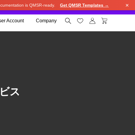
×
cumentation is QMSR-ready.
Get QMSR Templates →
e.
Use United States (US) dollar instead.
Dismiss




er Account
Company
ビス