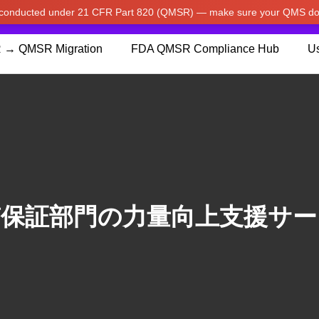
w conducted under 21 CFR Part 820 (QMSR) — make sure your QMS do
pdated our prices to Japanese yen for your shopping convenienc
 → QMSR Migration
FDA QMSR Compliance Hub
Us
質保証部門の力量向上支援サー