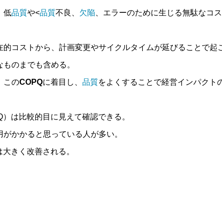
り、低
品質
や<
品質
不良、
欠陥
、エラーのために生じる無駄なコス
在的コストから、計画変更やサイクルタイムが延びることで起
なものまでも含める。
、この
COPQ
に着目し、
品質
をよくすることで経営インパクト
PQ）は比較的目に見えて確認できる。
用がかかると思っている人が多い。
は大きく改善される。