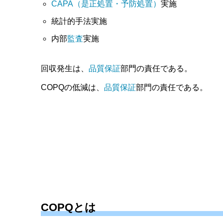
CAPA（是正処置・予防処置）
実施
統計的手法実施
内部
監査
実施
回収発生は、
品質保証
部門の責任である。
COPQの低減は、
品質保証
部門の責任である。
COPQとは