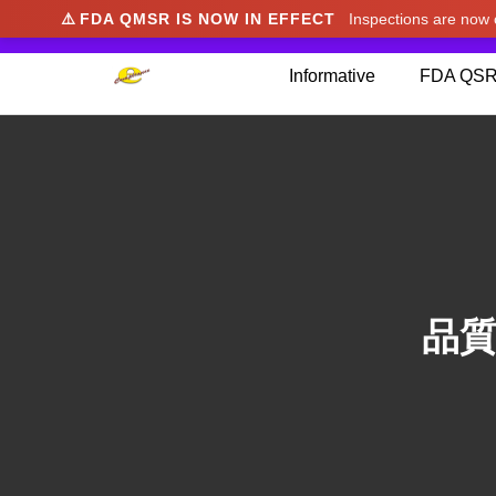
⚠️
FDA QMSR IS NOW IN EFFECT
Inspections are no
We noticed you're visiting from Japan. We've u
Informative
FDA QSR
品