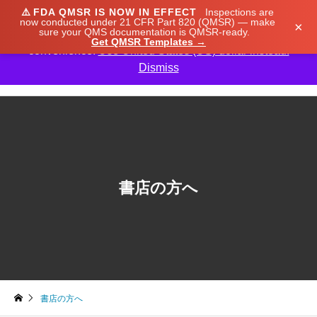
⚠️
FDA QMSR IS NOW IN EFFECT
Inspections are
We noticed you're visiting from Japan. We've updated
now conducted under 21 CFR Part 820 (QMSR) — make
×
sure your QMS documentation is QMSR-ready.
our prices to Japanese yen for your shopping
Get QMSR Templates →
convenience.
Use United States (US) dollar instead.
Dismiss

書店の方へ
書店の方へ