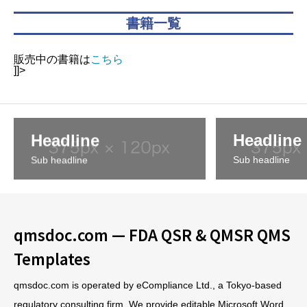
書籍一覧
販売中の書籍は
こちら
]]>
Headline
Headline
Sub headline
Sub headline
qmsdoc.com — FDA QSR & QMSR QMS
Templates
qmsdoc.com is operated by eCompliance Ltd., a Tokyo-based
regulatory consulting firm. We provide editable Microsoft Word