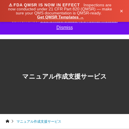
⚠️
FDA QMSR IS NOW IN EFFECT
Inspections are
We noticed you're visiting from Japan. We've updated
now conducted under 21 CFR Part 820 (QMSR) — make
×
sure your QMS documentation is QMSR-ready.
our prices to Japanese yen for your shopping
Get QMSR Templates →
convenience.
Use United States (US) dollar instead.
Dismiss

マニュアル作成支援サービス
マニュアル作成支援サービス