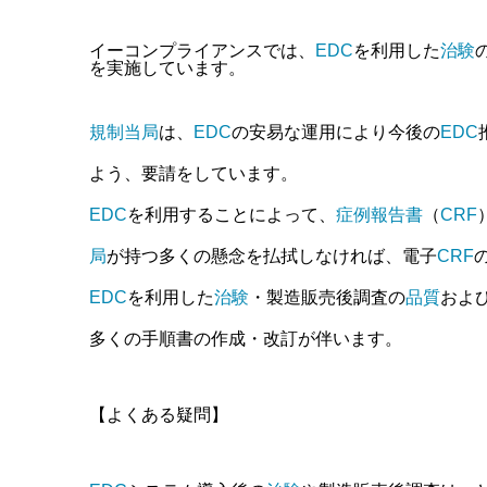
イーコンプライアンスでは、
EDC
を利用した
治験
を実施しています。
規制当局
は、
EDC
の安易な運用により今後の
EDC
よう、要請をしています。
EDC
を利用することによって、
症例報告書
（
CRF
局
が持つ多くの懸念を払拭しなければ、電子
CRF
EDC
を利用した
治験
・製造販売後調査の
品質
およ
多くの手順書の作成・改訂が伴います。
【よくある疑問】