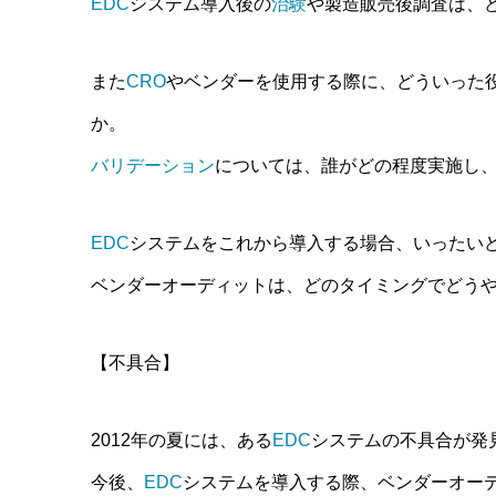
EDC
システム導入後の
治験
や製造販売後調査は、
また
CRO
やベンダーを使用する際に、どういった
か。
バリデーション
については、誰がどの程度実施し
EDC
システムをこれから導入する場合、いったい
ベンダーオーディットは、どのタイミングでどう
【不具合】
2012年の夏には、ある
EDC
システムの不具合が発
今後、
EDC
システムを導入する際、ベンダーオー