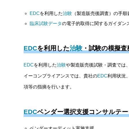
EDC
を利用した
治験
（製造販売後調査）の手順
臨床試験
データ
の電子的取得に関するガイダン
EDC
を利用した
治験
・試験の模擬査
EDC
を利用した
治験
や製造販売後試験・調査では
イーコンプライアンスでは、貴社の
EDC
利用状況
項等の指摘を行います。
EDC
ベンダー選択支援コンサルテー
ベンダーオーディット実施支援