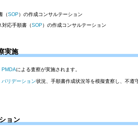
書（
SOP
）の作成コンサルテーション
ス対応手順書（
SOP
）の作成コンサルテーション
察実施
、
PMDA
による査察が実施されます。
、
バリデーション
状況、手順書作成状況等を模擬査察し、不遵
ション