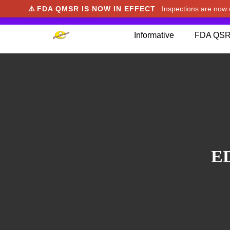
⚠️
FDA QMSR IS NOW IN EFFECT
Inspections are no
We noticed you're visiting from Japan. We've u
Informative
FDA QSR
E