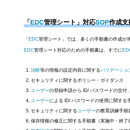
「
EDC
管理シート」対応
SOP
作成支
「
EDC
管理シート」では、多くの手順書の作成が
EDC
管理シート対応のための手順書は、すでに
ED
治験
等の情報の設定内容に関する
バリデーショ
セキュリティに関するポリシー・ガイダンス
ユーザー
の登録申請から ID/ パスワードの交付
ユーザー
による ID/ パスワードの使用に関する
セキュリティに関する
ユーザー
の教育訓練手順
保存情報の修正に関する手順書（実施中・終了