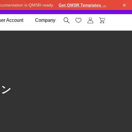
×
cumentation is QMSR-ready.
Get QMSR Templates →
e.
Use United States (US) dollar instead.
Dismiss




er Account
Company
ョン