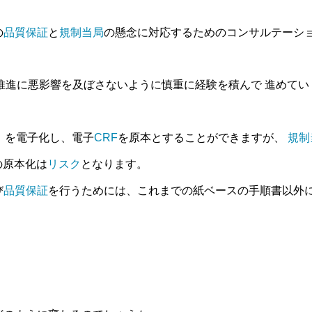
の
品質保証
と
規制当局
の懸念に対応するためのコンサルテーシ
推進に悪影響を及ぼさないように慎重に経験を積んで 進めてい
）を電子化し、電子
CRF
を原本とすることができますが、
規制
の原本化は
リスク
となります。
び
品質保証
を行うためには、これまでの紙ベースの手順書以外