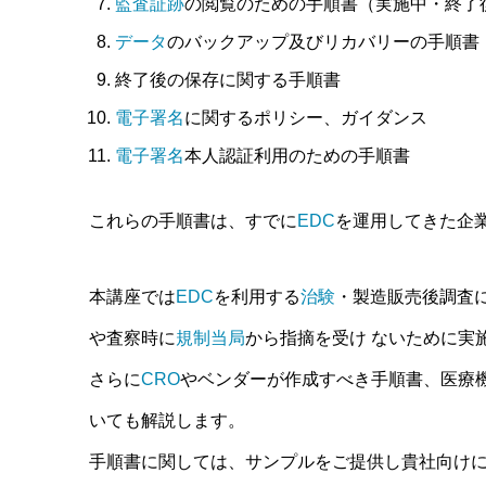
監査証跡
の閲覧のための手順書（実施中・終了
データ
のバックアップ及びリカバリーの手順書
終了後の保存に関する手順書
電子署名
に関するポリシー、ガイダンス
電子署名
本人認証利用のための手順書
これらの手順書は、すでに
EDC
を運用してきた企
本講座では
EDC
を利用する
治験
・製造販売後調査
や査察時に
規制当局
から指摘を受け ないために実
さらに
CRO
やベンダーが作成すべき手順書、医療
いても解説します。
手順書に関しては、サンプルをご提供し貴社向け