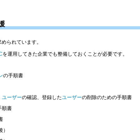
援
求められています。
C
を運用してきた企業でも整備しておくことが必要です。
ン
の手順書
、
ユーザー
の確認、登録した
ユーザー
の削除のための手順書
手順書
書
後）