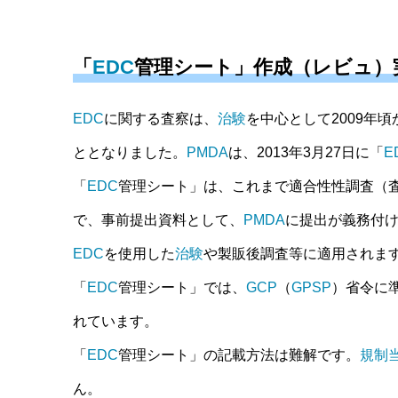
「
EDC
管理シート」作成（レビュ）
EDC
に関する査察は、
治験
を中心として2009年
ととなりました。
PMDA
は、2013年3月27日に「
E
「
EDC
管理シート」は、これまで適合性性調査（
で、事前提出資料として、
PMDA
に提出が義務付
EDC
を使用した
治験
や製販後調査等に適用されま
「
EDC
管理シート」では、
GCP
（
GPSP
）省令に
れています。
「
EDC
管理シート」の記載方法は難解です。
規制
ん。