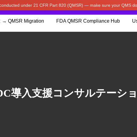
w conducted under 21 CFR Part 820 (QMSR) — make sure your QMS do
pdated our prices to Japanese yen for your shopping convenienc
 → QMSR Migration
FDA QMSR Compliance Hub
Us
DC導入支援コンサルテーシ