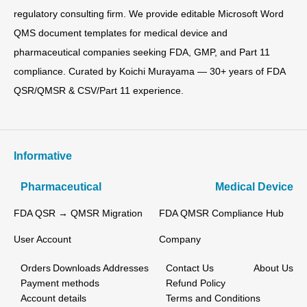
regulatory consulting firm. We provide editable Microsoft Word
QMS document templates for medical device and
pharmaceutical companies seeking FDA, GMP, and Part 11
compliance. Curated by Koichi Murayama — 30+ years of FDA
QSR/QMSR & CSV/Part 11 experience.
Informative
Pharmaceutical
Medical Device
FDA QSR → QMSR Migration
FDA QMSR Compliance Hub
User Account
Company
Orders
Downloads
Addresses
Contact Us
About Us
Payment methods
Refund Policy
Account details
Terms and Conditions