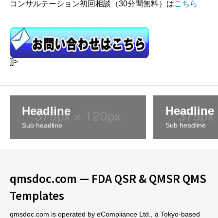
コンサルテーション初回相談（30分間無料）は
こちら
]]>
Headline
Headline
Sub headline
Sub headline
qmsdoc.com — FDA QSR & QMSR QMS
Templates
qmsdoc.com is operated by eCompliance Ltd., a Tokyo-based