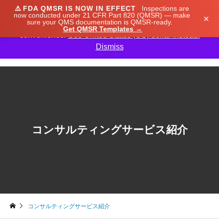
⚠️
FDA QMSR IS NOW IN EFFECT
Inspections are
We noticed you're visiting from Japan. We've updated
now conducted under 21 CFR Part 820 (QMSR) — make
×
sure your QMS documentation is QMSR-ready.
our prices to Japanese yen for your shopping
Get QMSR Templates →
convenience.
Use United States (US) dollar instead.
Dismiss

コンサルティングサービス紹介
コンサルティングサービス紹介